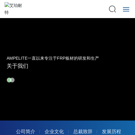
网站首页
关于我们
AMPELITE一直以来专注于FRP板材的研发和生产
产品中心
关于我们
工程案例
常见问题
新闻中心
联系我们
公司简介
企业文化
总裁致辞
发展历程