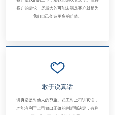
客户的需求，尽最大的可能去满足客户就是为
我们自己创造更多的价值。
敢于说真话
讲真话是对他人的尊重。员工对上司讲真话，
才能有利于上司做出正确的判断和决定，有利