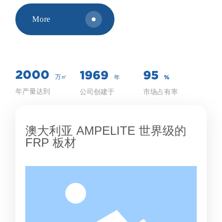
More
2000
1969
95
万㎡
年
%
年产量达到
公司创建于
市场占有率
澳大利亚 AMPELITE 世界级的
FRP 板材