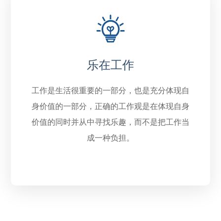
乐在工作
工作是生活很重要的一部分，也是充分体现自
身价值的一部分，正确的工作观是在体现自身
价值的同时并从中寻找乐趣，而不是把工作当
成一种负担。